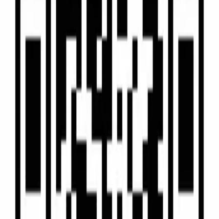
美、男子健体等9个比赛项目，组别包括公开组、元老组、学
生组、拓美健身学院组、本地组、学生组、森跃健身学院组、
森跃健身学院组。报名费用见费用说明。赛事总奖金6000元。
运动员可通过微信小程序"健美赛事报名"或"健美Plus"进行在
线报名。
赛事信息
比赛时间
2026年8月20日-23日
比赛地点
河南省开封市开封府景区
主办单位
开封市体育总会