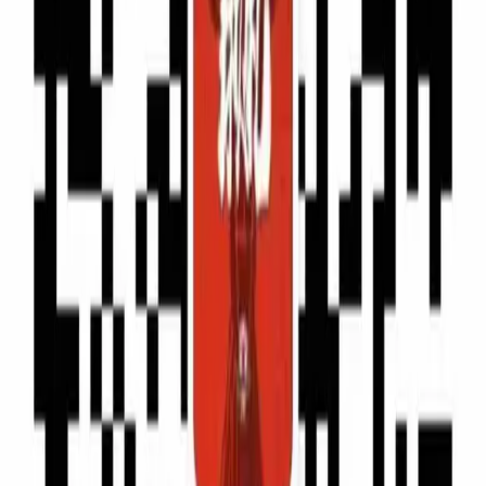
书，体育模特各组别特等奖分别进入全场总决赛； （二）健
身模特各组别录取前六名，前三名颁发奖杯、证书，第四名至
第六名颁发证书； （三）特别奖项：设体育模特之星、最佳
形体奖、最具表现力奖、最佳风采奖、完美气质奖，并颁发证
书； （四）总决赛设大众男子组、大众女子组、精英男子
组、精英女子组四个组别，分别录取前十名，前三名颁发奖
杯、证书，第四名至第六名颁发奖牌、证书，第七名至第十名
颁发证书。 （五）全场总冠军奖金1000元。
报名限制与要求
年满16周岁的中国公民及在华工作的外籍人员均可报名参赛。
体育模特、健身东方舞类：年满3周岁至70周岁的中国公民可
报名参赛，其中未成年人需由监护人陪同。比赛分组与身高
（CM）、年龄规定 本地组：只限开封市（包括各县区）（以
身份证登记为准） 学生组：以学生证为准
油彩信息