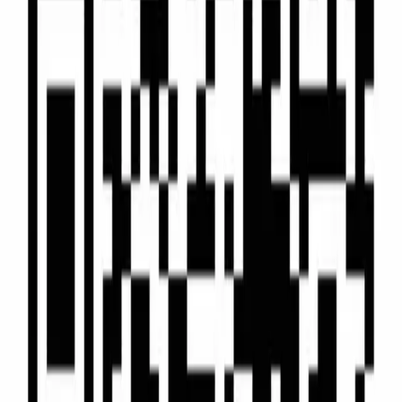
地区赛事
江浙沪健美比赛
粤港澳健美比赛
京津冀健美比赛
川渝健美比赛
东三省健美比赛
华中健美比赛
西北健美比赛
西南健美比赛
华东健美比赛
华南健美比赛
华北健美比赛
东北健美比赛
快速链接
全部赛事