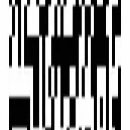
小程序报名
微信搜索「健美赛事报名」或「健美Plus」小程序，在线报名
参赛
中国健美赛事报名官网
中国领先的健美比赛报名平台，为运动员提供全国赛事日程查
询、赛事详情、在线报名等服务。
微信搜索「健美赛事报名」或「健美Plus」小程序
赛事分类
健美赛事奖金排行榜
新秀组/新人组健美比赛合集
大学生组健美比赛合集
少年/青少年健美比赛合集
免费健美比赛合集