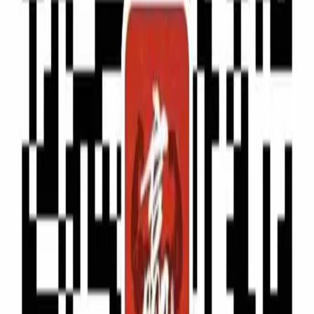
公开组
元老组
学生组
拓美健身学院组
本地组
学生组
森跃健身学
院组
森跃健身学院组
奖金信息
总奖金: ¥
6,000
（一）各项（组）比赛录取前6名。 （二）各项比赛设特别奖
1.男子健美比赛设“最佳肌肉奖” 2.古典健美比赛设“完美体格
奖” 3.比基尼健身比赛设“最佳风彩奖” 4.男子健体比赛设“最佳
风度奖” 5.男、女子健身模特比赛设“最佳名模奖” 6.“魅力体
态”大赛设“最佳气质奖” （三） 获各项全场冠军颁发奖牌、奖
杯和奖金；获各组、级别比赛前6名和特别奖的运动员颁发证
书；获得各单项比赛前3名的运动员颁发奖牌、证书，参赛运
动员都将获得优秀运动员证书。 （四）比赛奖金设定： 1.传
统健美、古典健美、男子健体、健身比基尼、男子健身模特、
女子健身模特全场第一名1000元。 体育模特类： （一）体育
模特各组别按1:2:3:4比例录取特、一、二、三等奖，颁发证